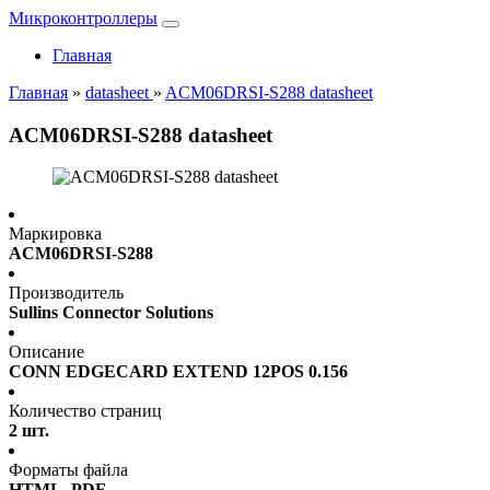
Микроконтроллеры
Главная
Главная
»
datasheet
»
ACM06DRSI-S288 datasheet
ACM06DRSI-S288 datasheet
Маркировка
ACM06DRSI-S288
Производитель
Sullins Connector Solutions
Описание
CONN EDGECARD EXTEND 12POS 0.156
Количество страниц
2 шт.
Форматы файла
HTML, PDF