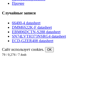
Прочее
Случайные записи
66400-4 datasheet
DMM6S22K-F datasheet
EBM06DCTN-S288 datasheet
SN74LVTH373NSRG4 datasheet
ECD-GZER408 datasheet
Сайт использует cookies.
OK
79 / 0,276 / 7.4mb