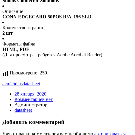
Sullins Connector Solutions
Описание
CONN EDGECARD 50POS R/A .156 SLD
Количество страниц
2 шт.
Форматы файла
HTML, PDF
(Для просмотра требуется Adobe Acrobat Reader)
Просмотрено:
250
acm25dtas
datasheet
28 января, 2020
Комментариев нет
Администратор
datasheet
Добавить комментарий
Для отправки комментария вам необходимо
авторизоваться
.