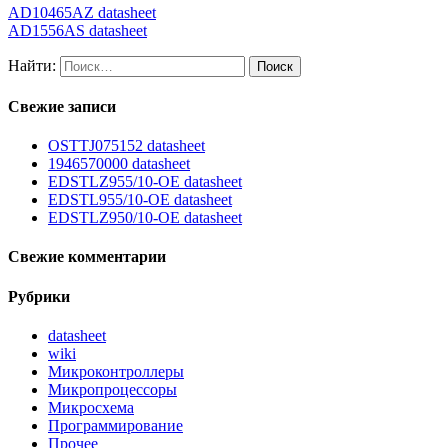
AD10465AZ datasheet
AD1556AS datasheet
Найти:
Свежие записи
OSTTJ075152 datasheet
1946570000 datasheet
EDSTLZ955/10-OE datasheet
EDSTL955/10-OE datasheet
EDSTLZ950/10-OE datasheet
Свежие комментарии
Рубрики
datasheet
wiki
Микроконтроллеры
Микропроцессоры
Микросхема
Программирование
Прочее