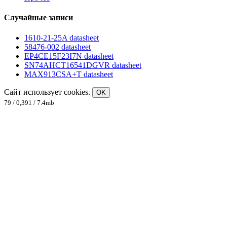
Случайные записи
1610-21-25A datasheet
58476-002 datasheet
EP4CE15F23I7N datasheet
SN74AHCT16541DGVR datasheet
MAX913CSA+T datasheet
Сайт использует cookies.
OK
79 / 0,391 / 7.4mb