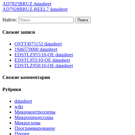
AD7825BRUZ datasheet
AD7928BRUZ-REEL7 datasheet
Найти:
Свежие записи
OSTTJ075152 datasheet
1946570000 datasheet
EDSTLZ955/10-OE datasheet
EDSTL955/10-OE datasheet
EDSTLZ950/10-OE datasheet
Свежие комментарии
Рубрики
datasheet
wiki
Микроконтроллеры
Микропроцессоры
Микросхема
Программирование
Прочее