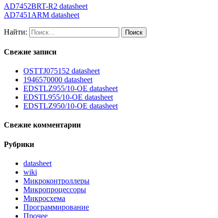
AD7452BRT-R2 datasheet
AD7451ARM datasheet
Найти:
Свежие записи
OSTTJ075152 datasheet
1946570000 datasheet
EDSTLZ955/10-OE datasheet
EDSTL955/10-OE datasheet
EDSTLZ950/10-OE datasheet
Свежие комментарии
Рубрики
datasheet
wiki
Микроконтроллеры
Микропроцессоры
Микросхема
Программирование
Прочее