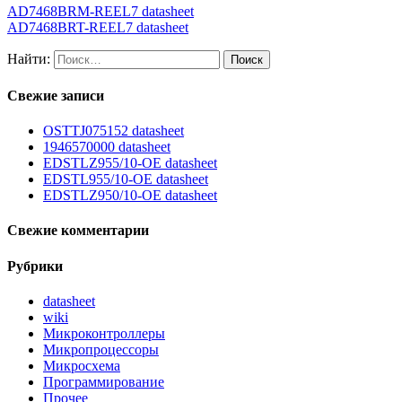
AD7468BRM-REEL7 datasheet
AD7468BRT-REEL7 datasheet
Найти:
Свежие записи
OSTTJ075152 datasheet
1946570000 datasheet
EDSTLZ955/10-OE datasheet
EDSTL955/10-OE datasheet
EDSTLZ950/10-OE datasheet
Свежие комментарии
Рубрики
datasheet
wiki
Микроконтроллеры
Микропроцессоры
Микросхема
Программирование
Прочее