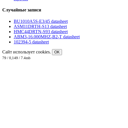
Случайные записи
BU1010A5S-E3/45 datasheet
ASM11DRTH-S13 datasheet
HMC44DRTN-S93 datasheet
ABM3-16.000MHZ-B2-T datasheet
102394-5 datasheet
Сайт использует cookies.
OK
79 / 0,149 / 7.4mb