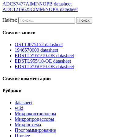
ADCS7477AIMF/NOPB datasheet
ADC121S625CIMM/NOPB datasheet
Найти:
Свежие записи
OSTTJ075152 datasheet
1946570000 datasheet
EDSTLZ955/10-OE datasheet
EDSTL955/10-OE datasheet
EDSTLZ950/10-OE datasheet
Свежие комментарии
Рубрики
datasheet
wiki
Микроконтроллеры
Микропроцессоры
Микросхема
Программирование
Прочее