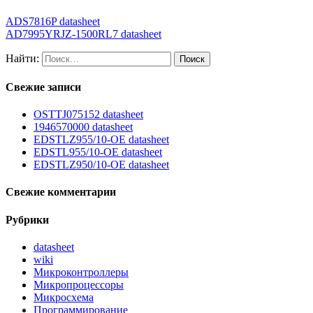
ADS7816P datasheet
AD7995YRJZ-1500RL7 datasheet
Найти:
Свежие записи
OSTTJ075152 datasheet
1946570000 datasheet
EDSTLZ955/10-OE datasheet
EDSTL955/10-OE datasheet
EDSTLZ950/10-OE datasheet
Свежие комментарии
Рубрики
datasheet
wiki
Микроконтроллеры
Микропроцессоры
Микросхема
Программирование