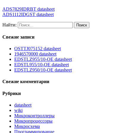
ADS7829IDRBT datasheet
ADS1112IDGST datasheet
Найти:
Свежие записи
OSTTJ075152 datasheet
1946570000 datasheet
EDSTLZ955/10-OE datasheet
EDSTL955/10-OE datasheet
EDSTLZ950/10-OE datasheet
Свежие комментарии
Рубрики
datasheet
wiki
Микроконтроллеры
Микропроцессоры
Микросхема
Программирование