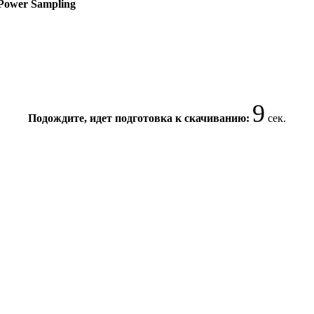
oPower Sampling
8
Подождите, идет подготовка к скачиванию:
сек.