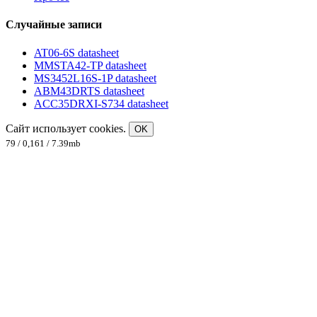
Случайные записи
AT06-6S datasheet
MMSTA42-TP datasheet
MS3452L16S-1P datasheet
ABM43DRTS datasheet
ACC35DRXI-S734 datasheet
Сайт использует cookies.
OK
79 / 0,161 / 7.39mb