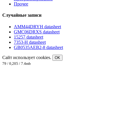
Прочее
Случайные записи
AMM44DRYH datasheet
GMC06DRXS datasheet
15257 datasheet
7353-H datasheet
GB0535AEB2-8 datasheet
Сайт использует cookies.
OK
79 / 0,205 / 7.4mb