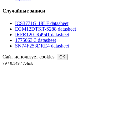
Случайные записи
ICS3771G-18LF datasheet
EGM12DTKT-S288 datasheet
IRFR120_R4941 datasheet
1775063-3 datasheet
SN74F253DRE4 datasheet
Сайт использует cookies.
OK
79 / 0,149 / 7.4mb