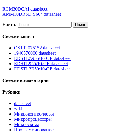
RCM30DCAI datasheet
AMM10DRSD-S664 datasheet
Найти:
Свежие записи
OSTTJ075152 datasheet
1946570000 datasheet
EDSTLZ955/10-OE datasheet
EDSTL955/10-OE datasheet
EDSTLZ950/10-OE datasheet
Свежие комментарии
Рубрики
datasheet
wiki
Микроконтроллеры
Микропроцессоры
Микросхема
Программирование