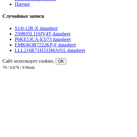
Прочее
Случайные записи
S1/0-12R-X datasheet
250R05L110JV4T datasheet
P6KE13CA-E3/73 datasheet
EMK063B7222KP-F datasheet
LLL216R71H333MA01L datasheet
Сайт использует cookies.
OK
79 / 0,878 / 9.96mb