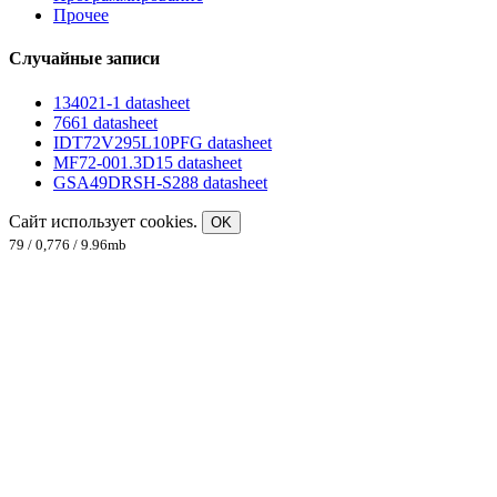
Прочее
Случайные записи
134021-1 datasheet
7661 datasheet
IDT72V295L10PFG datasheet
MF72-001.3D15 datasheet
GSA49DRSH-S288 datasheet
Сайт использует cookies.
OK
79 / 0,776 / 9.96mb