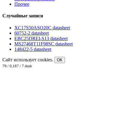
Прочее
Случайные записи
XC17S50ASO20C datasheet
60752-2 datasheet
EBC25DREI-S13 datasheet
MS27468T11F98SC datasheet
148422-5 datasheet
Сайт использует cookies.
OK
79 / 0,187 / 7.4mb