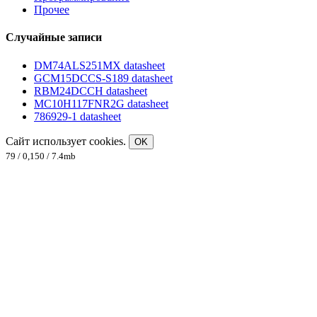
Прочее
Случайные записи
DM74ALS251MX datasheet
GCM15DCCS-S189 datasheet
RBM24DCCH datasheet
MC10H117FNR2G datasheet
786929-1 datasheet
Сайт использует cookies.
OK
79 / 0,150 / 7.4mb