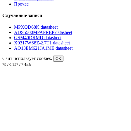
Прочее
Случайные записи
MPXQD68K datasheet
ADS5500MPAPREP datasheet
GSM40DRMD datasheet
X9317WS8Z-2.7T1 datasheet
AQ13EM621JA1ME datasheet
Сайт использует cookies.
OK
79 / 0,157 / 7.4mb