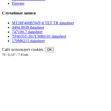
Прочее
Случайные записи
MT28F400B5WP-8 TET TR datasheet
4404.0038 datasheet
747100-7 datasheet
TF6035T-201Y30R0-01 datasheet
170M6215 datasheet
Сайт использует cookies.
OK
79 / 0,147 / 7.41mb