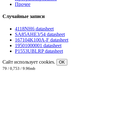
Прочее
Случайные записи
4118NH6 datasheet
SA85AHE3/54 datasheet
167104K100A-F datasheet
19501000001 datasheet
P1553UBLRP datasheet
Сайт использует cookies.
OK
79 / 0,753 / 9.96mb