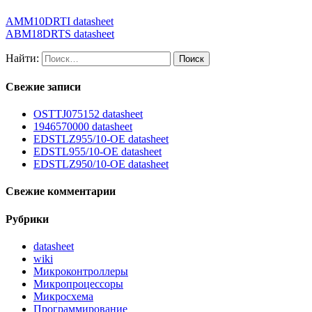
AMM10DRTI datasheet
ABM18DRTS datasheet
Найти:
Свежие записи
OSTTJ075152 datasheet
1946570000 datasheet
EDSTLZ955/10-OE datasheet
EDSTL955/10-OE datasheet
EDSTLZ950/10-OE datasheet
Свежие комментарии
Рубрики
datasheet
wiki
Микроконтроллеры
Микропроцессоры
Микросхема
Программирование