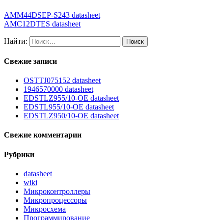
AMM44DSEP-S243 datasheet
AMC12DTES datasheet
Найти:
Свежие записи
OSTTJ075152 datasheet
1946570000 datasheet
EDSTLZ955/10-OE datasheet
EDSTL955/10-OE datasheet
EDSTLZ950/10-OE datasheet
Свежие комментарии
Рубрики
datasheet
wiki
Микроконтроллеры
Микропроцессоры
Микросхема
Программирование