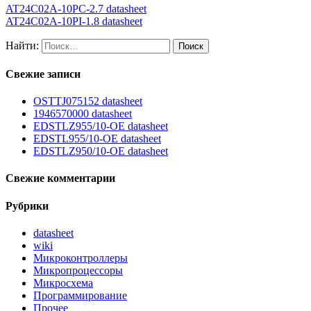
AT24C02A-10PC-2.7 datasheet
AT24C02A-10PI-1.8 datasheet
Найти:
Свежие записи
OSTTJ075152 datasheet
1946570000 datasheet
EDSTLZ955/10-OE datasheet
EDSTL955/10-OE datasheet
EDSTLZ950/10-OE datasheet
Свежие комментарии
Рубрики
datasheet
wiki
Микроконтроллеры
Микропроцессоры
Микросхема
Программирование
Прочее