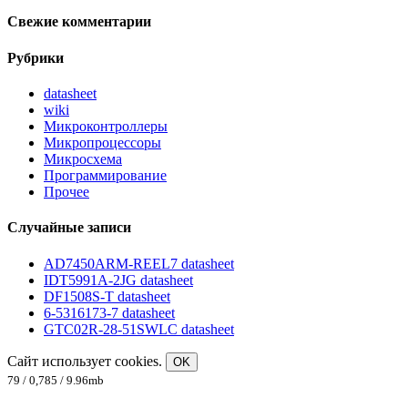
Свежие комментарии
Рубрики
datasheet
wiki
Микроконтроллеры
Микропроцессоры
Микросхема
Программирование
Прочее
Случайные записи
AD7450ARM-REEL7 datasheet
IDT5991A-2JG datasheet
DF1508S-T datasheet
6-5316173-7 datasheet
GTC02R-28-51SWLC datasheet
Сайт использует cookies.
OK
79 / 0,785 / 9.96mb