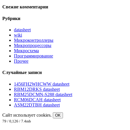
Свежие комментарии
Рубрики
datasheet
wiki
Микроконтроллеры
Микропроцессоры
Микросхема
Программирование
Прочее
Случайные записи
1456FH2WHCWW datasheet
RBM12DRKS datasheet
RBM25DCMN-S288 datasheet
RCM06DCAH datasheet
ASM22DTBH datasheet
Сайт использует cookies.
OK
79 / 0,126 / 7.4mb