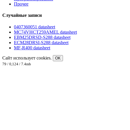
Прочее
Случайные записи
0407360051 datasheet
MC74VHCT259AMEL datasheet
EBM25DRSD-S288 datasheet
ECM28DRSI-S288 datasheet
MF-R400 datasheet
Сайт использует cookies.
OK
79 / 0,124 / 7.4mb