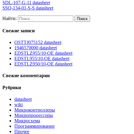
SDL-107-G-11 datasheet
SSQ-134-01-S-S datasheet
Найти:
Свежие записи
OSTTJ075152 datasheet
1946570000 datasheet
EDSTLZ955/10-OE datasheet
EDSTL955/10-OE datasheet
EDSTLZ950/10-OE datasheet
Свежие комментарии
Рубрики
datasheet
wiki
Микроконтроллеры
Микропроцессоры
Микросхема
Программирование
Прочее