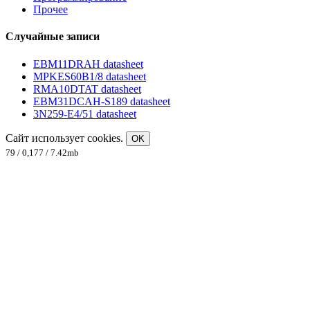
Прочее
Случайные записи
EBM11DRAH datasheet
MPKES60B1/8 datasheet
RMA10DTAT datasheet
EBM31DCAH-S189 datasheet
3N259-E4/51 datasheet
Сайт использует cookies.
OK
79 / 0,177 / 7.42mb