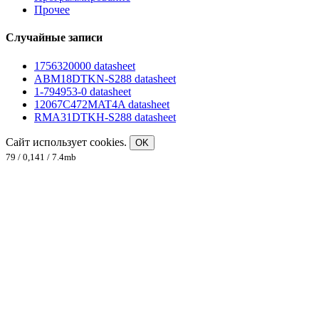
Прочее
Случайные записи
1756320000 datasheet
ABM18DTKN-S288 datasheet
1-794953-0 datasheet
12067C472MAT4A datasheet
RMA31DTKH-S288 datasheet
Сайт использует cookies.
OK
79 / 0,141 / 7.4mb