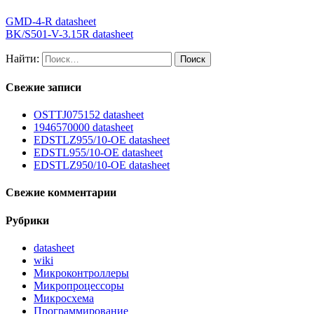
GMD-4-R datasheet
BK/S501-V-3.15R datasheet
Найти:
Свежие записи
OSTTJ075152 datasheet
1946570000 datasheet
EDSTLZ955/10-OE datasheet
EDSTL955/10-OE datasheet
EDSTLZ950/10-OE datasheet
Свежие комментарии
Рубрики
datasheet
wiki
Микроконтроллеры
Микропроцессоры
Микросхема
Программирование