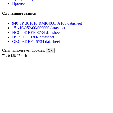
Прочее
Случайные записи
940-SP-361010-RMK4031-A108 datasheet
151-10-952-00-009000 datasheet
HCC49DREF-S734 datasheet
DS3930E+T&R datasheet
GBC08DRYI-S734 datasheet
Сайт использует cookies.
OK
79 / 0,138 / 7.4mb