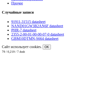
Прочее
Случайные записи
91911-31515 datasheet
NAND01GW3B2AN6F datasheet
PHR-7 datasheet
2355-2-00-01-00-00-07-0 datasheet
GBM10DTMN-S664 datasheet
Сайт использует cookies.
OK
79 / 0,219 / 7.4mb