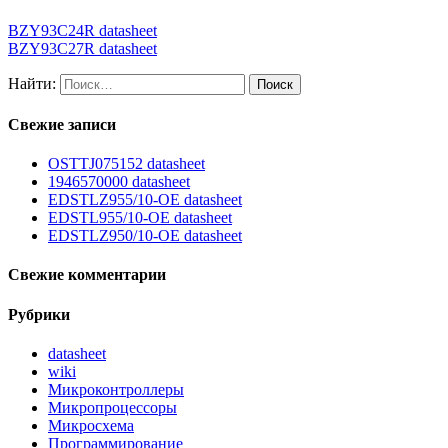
BZY93C24R datasheet
BZY93C27R datasheet
Найти:
Свежие записи
OSTTJ075152 datasheet
1946570000 datasheet
EDSTLZ955/10-OE datasheet
EDSTL955/10-OE datasheet
EDSTLZ950/10-OE datasheet
Свежие комментарии
Рубрики
datasheet
wiki
Микроконтроллеры
Микропроцессоры
Микросхема
Программирование