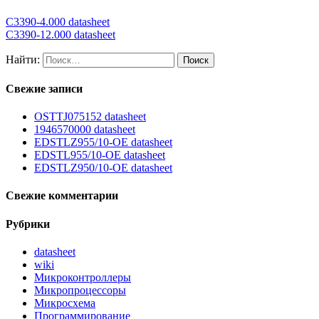
C3390-4.000 datasheet
C3390-12.000 datasheet
Найти:
Свежие записи
OSTTJ075152 datasheet
1946570000 datasheet
EDSTLZ955/10-OE datasheet
EDSTL955/10-OE datasheet
EDSTLZ950/10-OE datasheet
Свежие комментарии
Рубрики
datasheet
wiki
Микроконтроллеры
Микропроцессоры
Микросхема
Программирование