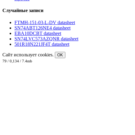
Случайные записи
FTMH-151-03-L-DV datasheet
SN74ABT126NE4 datasheet
EBA10DCBT datasheet
SN74LVC573AZQNR datasheet
501R18N221JF4T datasheet
Сайт использует cookies.
OK
79 / 0,134 / 7.4mb