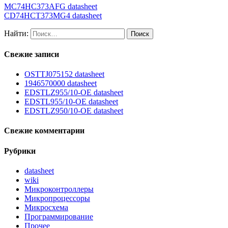
MC74HC373AFG datasheet
CD74HCT373MG4 datasheet
Найти:
Свежие записи
OSTTJ075152 datasheet
1946570000 datasheet
EDSTLZ955/10-OE datasheet
EDSTL955/10-OE datasheet
EDSTLZ950/10-OE datasheet
Свежие комментарии
Рубрики
datasheet
wiki
Микроконтроллеры
Микропроцессоры
Микросхема
Программирование
Прочее