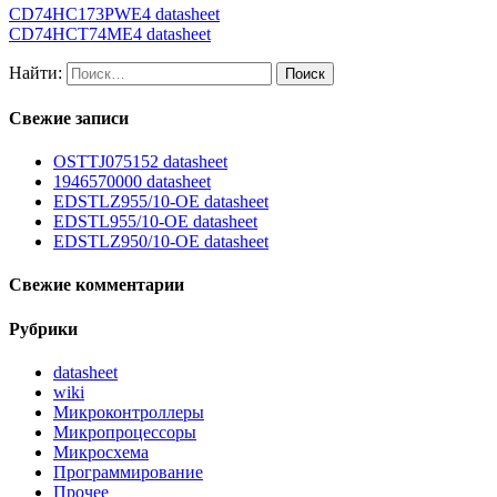
CD74HC173PWE4 datasheet
CD74HCT74ME4 datasheet
Найти:
Свежие записи
OSTTJ075152 datasheet
1946570000 datasheet
EDSTLZ955/10-OE datasheet
EDSTL955/10-OE datasheet
EDSTLZ950/10-OE datasheet
Свежие комментарии
Рубрики
datasheet
wiki
Микроконтроллеры
Микропроцессоры
Микросхема
Программирование
Прочее