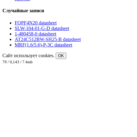
Случайные записи
FQPF4N20 datasheet
SLW-104-01-G-D datasheet
1-480458-0 datasheet
AT24C512BW-SH25-B datasheet
MRF(1.6/5.6)-P-3C datasheet
Сайт использует cookies.
OK
79 / 0,143 / 7.4mb