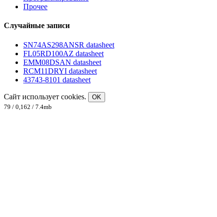
Прочее
Случайные записи
SN74AS298ANSR datasheet
FL05RD100AZ datasheet
EMM08DSAN datasheet
RCM11DRYI datasheet
43743-8101 datasheet
Сайт использует cookies.
OK
79 / 0,162 / 7.4mb