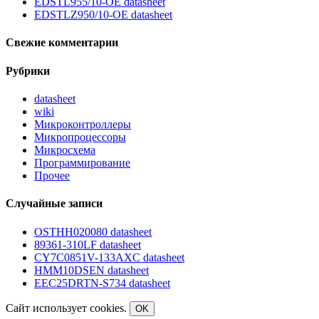
EDSTL955/10-OE datasheet
EDSTLZ950/10-OE datasheet
Свежие комментарии
Рубрики
datasheet
wiki
Микроконтроллеры
Микропроцессоры
Микросхема
Программирование
Прочее
Случайные записи
OSTHH020080 datasheet
89361-310LF datasheet
CY7C0851V-133AXC datasheet
HMM10DSEN datasheet
EEC25DRTN-S734 datasheet
Сайт использует cookies.
OK