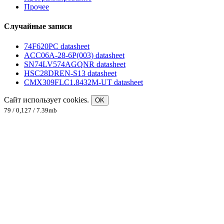
Прочее
Случайные записи
74F620PC datasheet
ACC06A-28-6P(003) datasheet
SN74LV574AGQNR datasheet
HSC28DREN-S13 datasheet
CMX309FLC1.8432M-UT datasheet
Сайт использует cookies.
OK
79 / 0,127 / 7.39mb