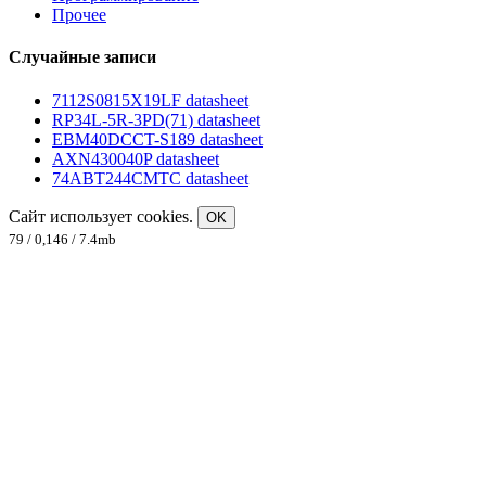
Прочее
Случайные записи
7112S0815X19LF datasheet
RP34L-5R-3PD(71) datasheet
EBM40DCCT-S189 datasheet
AXN430040P datasheet
74ABT244CMTC datasheet
Сайт использует cookies.
OK
79 / 0,146 / 7.4mb