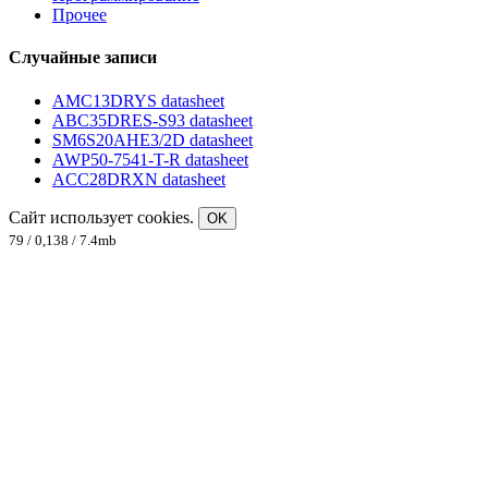
Прочее
Случайные записи
AMC13DRYS datasheet
ABC35DRES-S93 datasheet
SM6S20AHE3/2D datasheet
AWP50-7541-T-R datasheet
ACC28DRXN datasheet
Сайт использует cookies.
OK
79 / 0,138 / 7.4mb