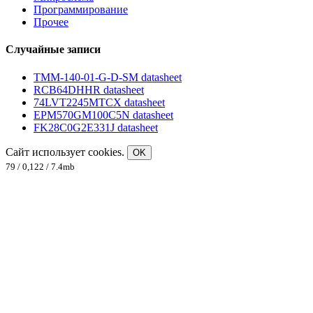
Программирование
Прочее
Случайные записи
TMM-140-01-G-D-SM datasheet
RCB64DHHR datasheet
74LVT2245MTCX datasheet
EPM570GM100C5N datasheet
FK28C0G2E331J datasheet
Сайт использует cookies.
OK
79 / 0,122 / 7.4mb