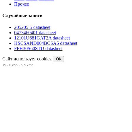
Прочее
Случайные записи
205205-5 datasheet
0473460401 datasheet
12101U681GAT2A datasheet
HSCSAND004BCSA5 datasheet
FFH30S60STU datasheet
Сайт использует cookies.
OK
79 / 0,899 / 9.97mb