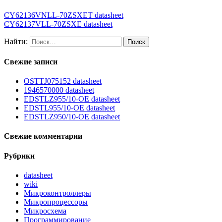
CY62136VNLL-70ZSXET datasheet
CY62137VLL-70ZSXE datasheet
Найти:
Свежие записи
OSTTJ075152 datasheet
1946570000 datasheet
EDSTLZ955/10-OE datasheet
EDSTL955/10-OE datasheet
EDSTLZ950/10-OE datasheet
Свежие комментарии
Рубрики
datasheet
wiki
Микроконтроллеры
Микропроцессоры
Микросхема
Программирование