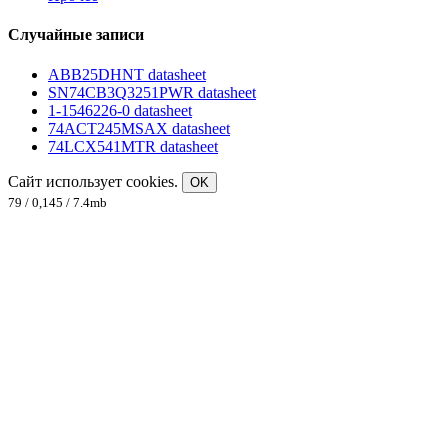
Случайные записи
ABB25DHNT datasheet
SN74CB3Q3251PWR datasheet
1-1546226-0 datasheet
74ACT245MSAX datasheet
74LCX541MTR datasheet
Сайт использует cookies.
OK
79 / 0,145 / 7.4mb