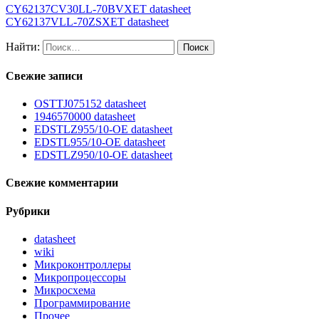
CY62137CV30LL-70BVXET datasheet
CY62137VLL-70ZSXET datasheet
Найти:
Свежие записи
OSTTJ075152 datasheet
1946570000 datasheet
EDSTLZ955/10-OE datasheet
EDSTL955/10-OE datasheet
EDSTLZ950/10-OE datasheet
Свежие комментарии
Рубрики
datasheet
wiki
Микроконтроллеры
Микропроцессоры
Микросхема
Программирование
Прочее