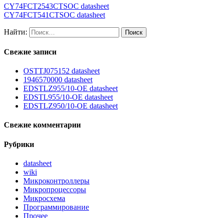
CY74FCT2543CTSOC datasheet
CY74FCT541CTSOC datasheet
Найти:
Свежие записи
OSTTJ075152 datasheet
1946570000 datasheet
EDSTLZ955/10-OE datasheet
EDSTL955/10-OE datasheet
EDSTLZ950/10-OE datasheet
Свежие комментарии
Рубрики
datasheet
wiki
Микроконтроллеры
Микропроцессоры
Микросхема
Программирование
Прочее